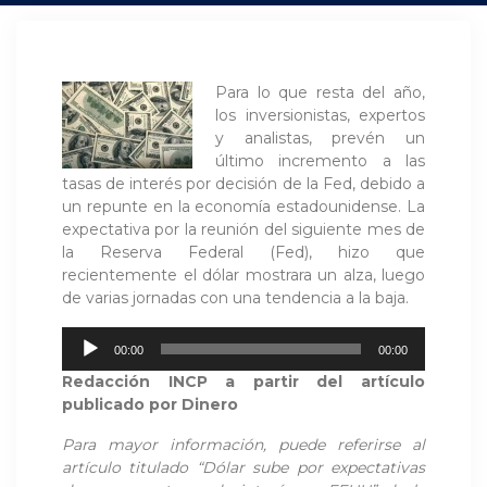
Para lo que resta del año,
los inversionistas, expertos
y analistas, prevén un
último incremento a las
tasas de interés por decisión de la Fed, debido a
un repunte en la economía estadounidense. La
expectativa por la reunión del siguiente mes de
la Reserva Federal (Fed), hizo que
recientemente el dólar mostrara un alza, luego
de varias jornadas con una tendencia a la baja.
Reproductor
00:00
00:00
de
Redacción INCP a partir del artículo
audio
publicado por Dinero
Para mayor información, puede referirse al
artículo titulado “Dólar sube por expectativas