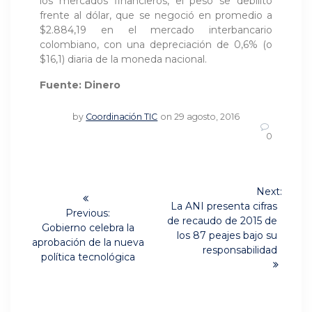
los mercados financieros, el peso se debilitó
frente al dólar, que se negoció en promedio a
$2.884,19 en el mercado interbancario
colombiano, con una depreciación de 0,6% (o
$16,1) diaria de la moneda nacional.
Fuente: Dinero
by
Coordinación TIC
on 29 agosto, 2016
0
Navegación
Next:
Next
de
La ANI presenta cifras
Previous:
post:
de recaudo de 2015 de
Previous
Gobierno celebra la
entradas
los 87 peajes bajo su
post:
aprobación de la nueva
responsabilidad
política tecnológica