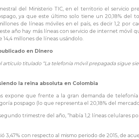
estral del Ministerio TIC, en el territorio el servicio
ospago, ya que este último solo tiene un 20,18% del 
illones de líneas móviles en el país, es decir 1,2 por
 este año hay más líneas con servicio de internet móvil 
 14,4 millones de líneas usándolo.
 publicado en Dinero
 artículo titulado “La telefonía móvil prepagada sigue si
siendo la reina absoluta en Colombia
ás expone que frente a la gran demanda de telefonía 
tegoría pospago (lo que representa el 20,18% del mercado 
segundo trimestre del año, “había 1,2 líneas celulares p
ció 3,47% con respecto al mismo periodo de 2015, de acuer