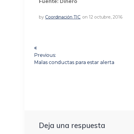
Fuente: Dinero
by
Coordinación TIC
on 12 octubre, 2016
Navegación
de
Previous:
Previous
Malas conductas para estar alerta
post:
entradas
Deja una respuesta