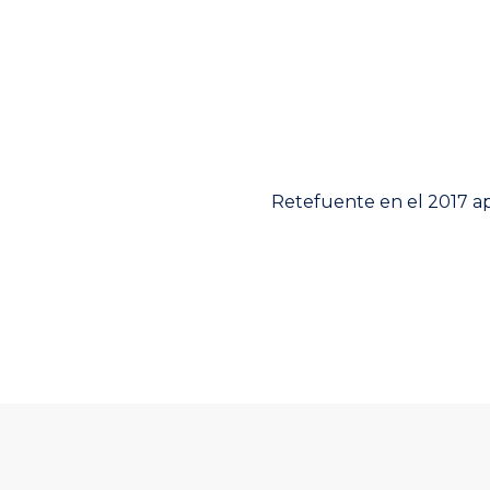
Next
Retefuente en el 2017 apl
post: