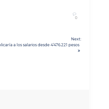
0
Next:
icaría a los salarios desde 4’476.221 pesos