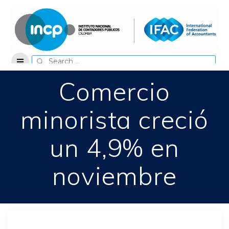
Skip
to
content
Search
for:
Comercio
minorista creció
un 4,9% en
noviembre