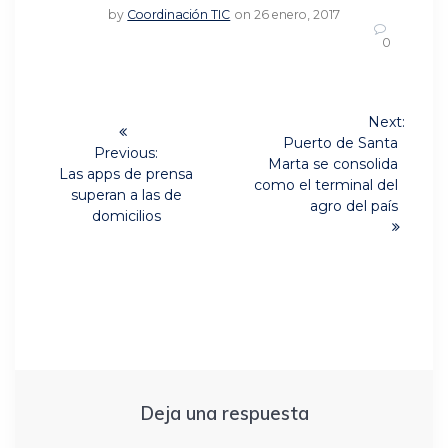
by
Coordinación TIC
on 26 enero, 2017
0
Navegación
Next:
Next
de
Puerto de Santa
Previous:
post:
Marta se consolida
Previous
Las apps de prensa
entradas
como el terminal del
post:
superan a las de
agro del país
domicilios
Deja una respuesta