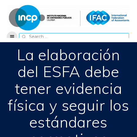
Skip
to
content
Search
for:
La elaboración
del ESFA debe
tener evidencia
física y seguir los
estándares