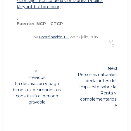
/ Consejo Técnico de la Contaduría Pública
[/cryout-button-color]
Fuente: INCP – CTCP
by
Coordinación TIC
on 23 julio, 2015
0
Navegación
Next:
Next
de
Personas naturales
Previous:
post:
declarantes del
Previous
La declaración y pago
entradas
Impuesto sobre la
post:
bimestral de impuestos
Renta y
constituirá el periodo
complementarios
gravable