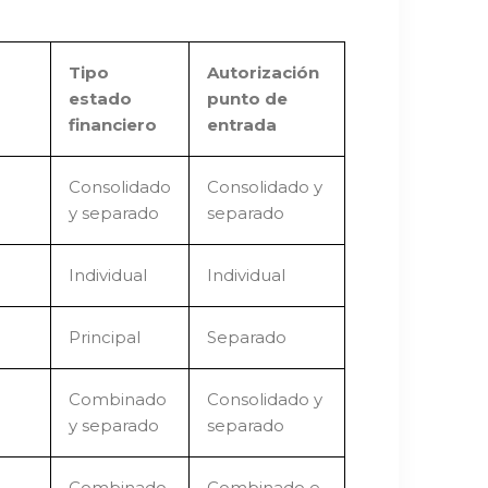
Tipo
Autorización
estado
punto de
financiero
entrada
​Consolidado
​Consolidado y
y separado
separado
​Individual
​Individual
​Principal
Separado​
​Combinado
​Consolidado y
y separado
separado
​Combinado
​Combinado e