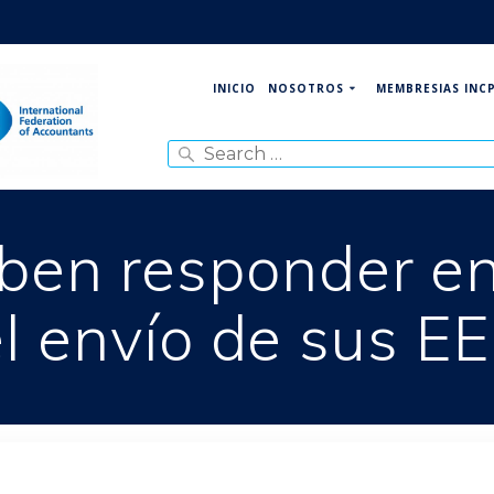
NOSOTROS
MEMBRESIAS INC
INICIO
Search
for:
ben responder en
l envío de sus E