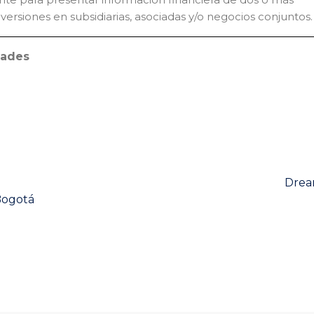
versiones en subsidiarias, asociadas y/o negocios conjuntos.
dades
Next
Dream
post:
Bogotá