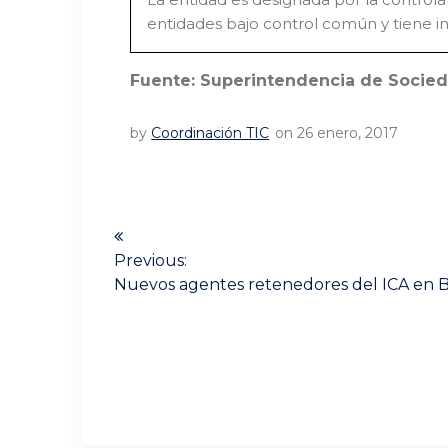
entidades bajo control común y tiene in
Fuente: Superintendencia de Socie
by
Coordinación TIC
on 26 enero, 2017
Navegación
de
Previous:
Previous
Nuevos agentes retenedores del ICA en 
post:
entradas