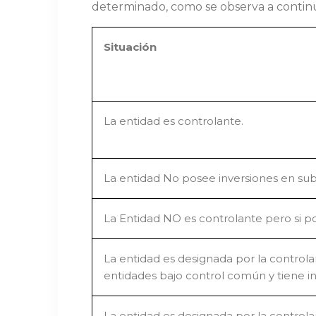
determinado, como se observa a contin
Situaci
ó
n
​La entidad es controlante.
​La entidad No posee inversiones en subs
​La Entidad NO es controlante pero si p
​La entidad es designada por la control
entidades bajo control común y tiene in
​La entidad es designada por la control