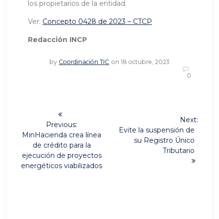
los propietarios de la entidad.
Ver:
Concepto 0428 de 2023 – CTCP
Redacción INCP
by
Coordinación TIC
on 18 octubre, 2023
0
Navegación
Next:
de
Previous:
Next
Evite la suspensión de
Previous
MinHacienda crea línea
post:
su Registro Único
post:
entradas
de crédito para la
Tributario
ejecución de proyectos
energéticos viabilizados