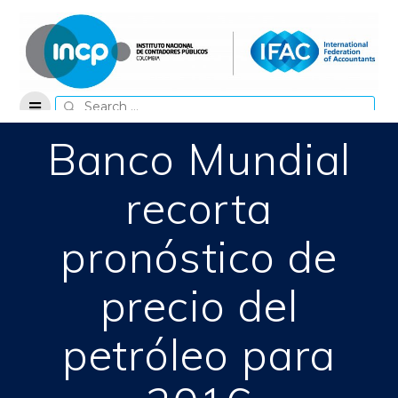
Skip
to
content
Search
for:
Banco Mundial
recorta
pronóstico de
precio del
petróleo para