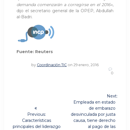
demanda comenzarán a corregirse en el 2016»
,
dijo el secretario general de la OPEP, Abdullah
al-Badri.
Fuente: Reuters
by
Coordinación TIC
on 29 enero, 2016
0
Navegación
Next:
Next
de
Empleada en estado
post:
de embarazo
entradas
Previous:
desvinculada por justa
Previous
Características
causa, tiene derecho
post:
principales del liderazgo
al pago de las