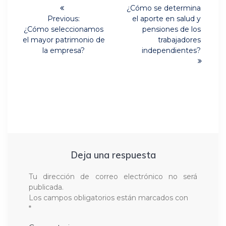
Next
de
¿Cómo se determina
post:
Previous:
el aporte en salud y
Previous
entradas
¿Cómo seleccionamos
pensiones de los
post:
el mayor patrimonio de
trabajadores
la empresa?
independientes?
Deja una respuesta
Tu dirección de correo electrónico no será
publicada.
Los campos obligatorios están marcados con
*