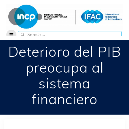
Skip
to
content
Search
for:
Deterioro del PIB
preocupa al
sistema
financiero