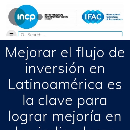
Skip
to
content
Search
for:
Mejorar el flujo de
inversión en
Latinoamérica es
la clave para
lograr mejoría en