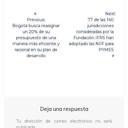
Navegación
Next:
Next
de
Previous:
77 de las 140
Previous
post:
Bogotá busca reasignar
jurisdicciones
post:
entradas
un 20% de su
consideradas por la
presupuesto de una
Fundación IFRS han
manera más eficiente y
adoptado las NIIF para
racional en su plan de
PYMES
desarrollo
Deja una respuesta
Tu dirección de correo electrónico no será
publicada.