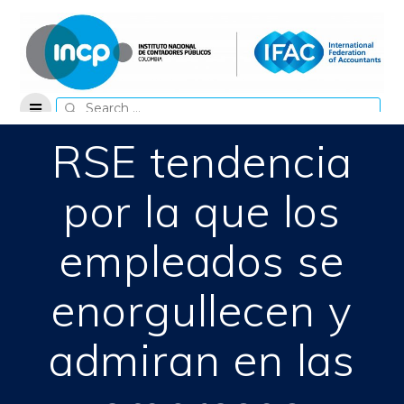
Skip
to
content
Search
for:
RSE tendencia
por la que los
empleados se
enorgullecen y
admiran en las