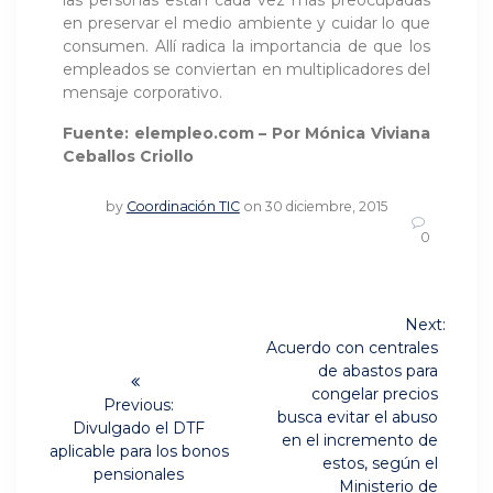
en preservar el medio ambiente y cuidar lo que
consumen. Allí radica la importancia de que los
empleados se conviertan en multiplicadores del
mensaje corporativo.
Fuente: elempleo.com – Por Mónica Viviana
Ceballos Criollo
by
Coordinación TIC
on 30 diciembre, 2015
0
Navegación
Next:
Next
de
Acuerdo con centrales
post:
de abastos para
entradas
congelar precios
Previous:
busca evitar el abuso
Previous
Divulgado el DTF
en el incremento de
post:
aplicable para los bonos
estos, según el
pensionales
Ministerio de