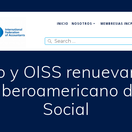
NOSOTROS
MEMBRESIAS INC
INICIO
Search
for:
o y OISS renueva
l iberoamericano 
Social