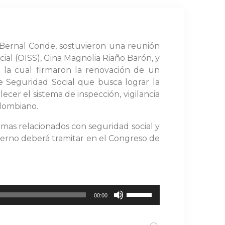
ge Bernal Conde, sostuvieron una reunión
ial (OISS), Gina Magnolia Riaño Barón, y
n la cual firmaron la renovación de un
de Seguridad Social que busca lograr la
lecer el sistema de inspección, vigilancia
olombiano.
temas relacionados con seguridad social y
bierno deberá tramitar en el Congreso de
Utiliza
00:00
las
teclas