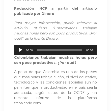
Redacción INCP a partir del artículo
publicado por Dinero
Para mayor información, puede referirse al
artículo titulado “Colombianos trabajan
muchas horas pero son poco productivos, ¿Por
qué?” de la fuente Dinero.
Reproductor
00:00
00:00
de
Colombianos trabajan muchas horas pero
audio
son poco productivos, ¿Por qué?
A pesar de que Colombia es uno de los países
que más horas trabaja al año, el nivel educativo,
tecnológico y las condiciones laborales aún no
permiten que la productividad en el país sea la
adecuada, según datos de la OCDE y un
reciente informe de la plataforma
trabajando.com.