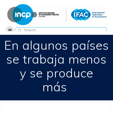
Skip
to
content
Search
for:
En algunos países
se trabaja menos
y se produce
más