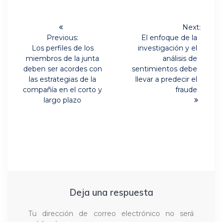
Navegación
Next:
Next
de
Previous:
El enfoque de la
Previous
post:
Los perfiles de los
investigación y el
post:
entradas
miembros de la junta
análisis de
deben ser acordes con
sentimientos debe
las estrategias de la
llevar a predecir el
compañía en el corto y
fraude
largo plazo
Deja una respuesta
Tu dirección de correo electrónico no será