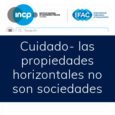
Skip
to
content
Search
for:
Cuidado- las
propiedades
horizontales no
son sociedades