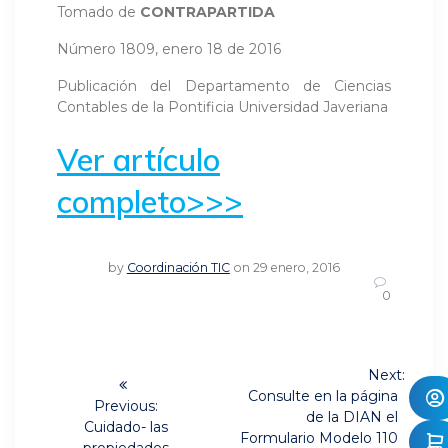
Tomado de
CONTRAPARTIDA
Número 1809, enero 18 de 2016
Publicación del Departamento de Ciencias
Contables de la Pontificia Universidad Javeriana
Ver artículo
completo>>>
by
Coordinación TIC
on 29 enero, 2016
0
Navegación
Next:
Next
de
Consulte en la página
Previous:
post:
de la DIAN el
Previous
Cuidado- las
Formulario Modelo 110
post: