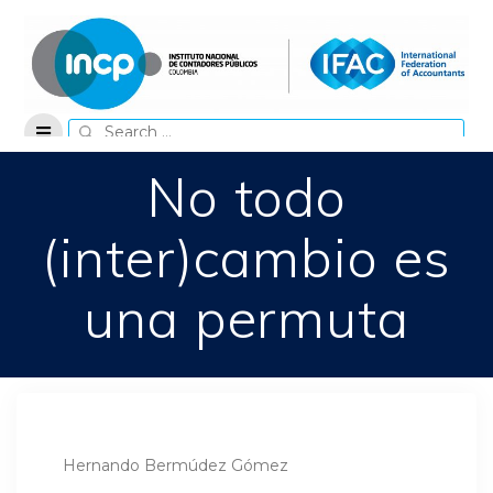
Skip
to
content
Search
for:
No todo
(inter)cambio es
una permuta
Hernando Bermúdez Gómez