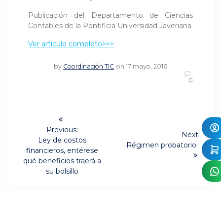
Publicación del Departamento de Ciencias
Contables de la Pontificia Universidad Javeriana
Ver artículo completo>>>
by
Coordinación TIC
on 17 mayo, 2016
0
Navegación
de
Previous:
Next:
Previous
Ley de costos
Next
Régimen probatorio
post:
entradas
financieros, entérese
post:
qué beneficios traerá a
su bolsillo