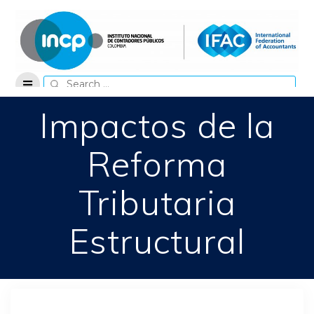
Skip
to
content
Search
for:
Impactos de la
Reforma
Tributaria
Estructural