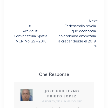
1
Navegación
Next:
Next
de
Fedesarrollo revela
post:
Previous:
que economía
Previous
entradas
Convocatoria Spatia
colombiana empezará
post:
INCP No. 25 – 2016
a crecer desde el 2019
One Response
JOSE GUILLERMO
PRIETO LOPEZ
14 marzo, 2016 a las 1:27 pm