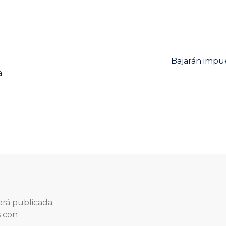
Next
Bajarán impu
post:
a
erá publicada.
s con