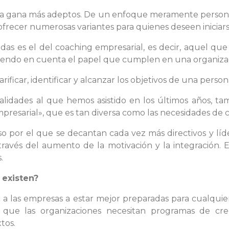
día gana más adeptos. De un enfoque meramente personal
a ofrecer numerosas variantes para quienes deseen iniciars
s es el del coaching empresarial, es decir, aquel que
iendo en cuenta el papel que cumplen en una organiza
larificar, identificar y alcanzar los objetivos de una pers
idades al que hemos asistido en los últimos años, ta
mpresarial», que es tan diversa como las necesidades de
so por el que se decantan cada vez más directivos y lí
avés del aumento de la motivación y la integración. Es
.
 existen?
a las empresas a estar mejor preparadas para cualquier
ro que las organizaciones necesitan programas de cr
tos.