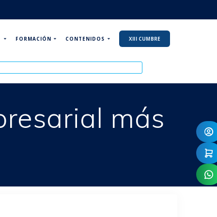
P
FORMACIÓN
CONTENIDOS
XIII CUMBRE
resarial más