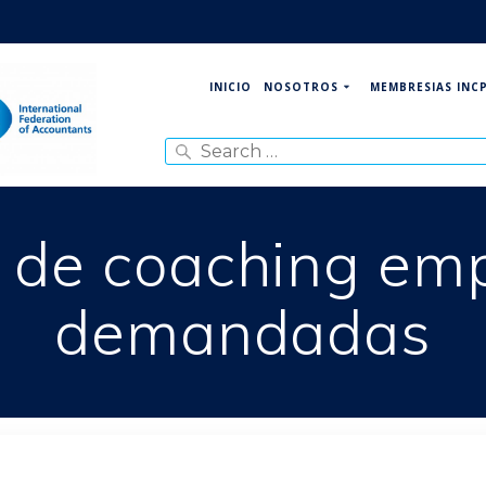
NOSOTROS
MEMBRESIAS INC
INICIO
Search
for:
 de coaching emp
demandadas