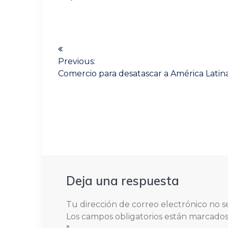
Navegación
de
Previous:
Previous
Comercio para desatascar a América Latin
post:
entradas
Deja una respuesta
Tu dirección de correo electrónico no s
Los campos obligatorios están marcado