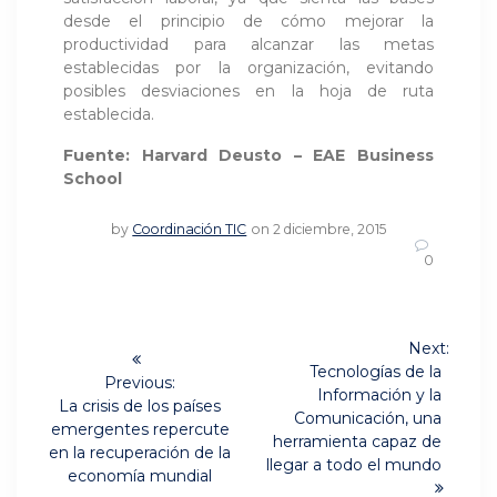
desde el principio de cómo mejorar la
productividad para alcanzar las metas
establecidas por la organización, evitando
posibles desviaciones en la hoja de ruta
establecida.
Fuente: Harvard Deusto – EAE Business
School
by
Coordinación TIC
on 2 diciembre, 2015
0
Navegación
Next:
Next
de
Tecnologías de la
Previous:
post:
Información y la
Previous
La crisis de los países
entradas
Comunicación, una
post:
emergentes repercute
herramienta capaz de
en la recuperación de la
llegar a todo el mundo
economía mundial