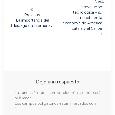
Next:
Next
de
La revolución
post:
tecnológica y su
Previous:
entradas
impacto en la
Previous
La importancia del
economía de América
post:
liderazgo en la empresa
Latina y el Caribe
Deja una respuesta
Tu dirección de correo electrónico no será
publicada.
Los campos obligatorios están marcados con
*