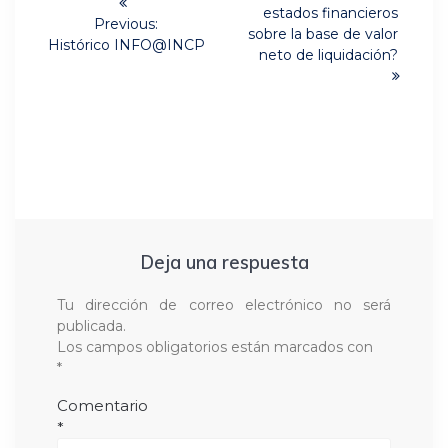
de
post:
estados financieros
Previous:
entradas
sobre la base de valor
Previous
Histórico INFO@INCP
neto de liquidación?
post:
Deja una respuesta
Tu dirección de correo electrónico no será
publicada.
Los campos obligatorios están marcados con
*
Comentario
*