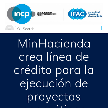
Skip
to
content
Search
for:
MinHacienda
crea línea de
crédito para la
ejecución de
proyectos