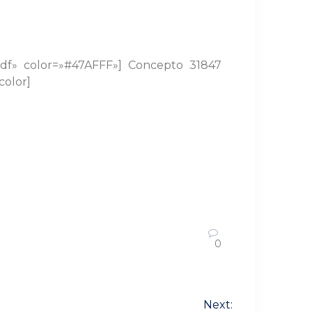
.pdf» color=»#47AFFF»]
Concepto 31847
color]
0
Next: