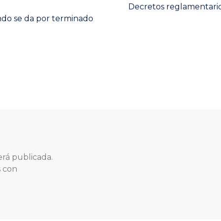
Next
Decretos reglamentari
post:
ndo se da por terminado
erá publicada.
s con