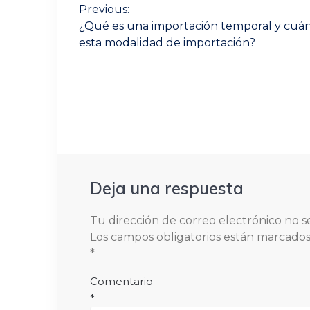
de
Previous:
Previous
¿Qué es una importación temporal y cuá
post:
entradas
esta modalidad de importación?
Deja una respuesta
Tu dirección de correo electrónico no s
Los campos obligatorios están marcado
*
Comentario
*