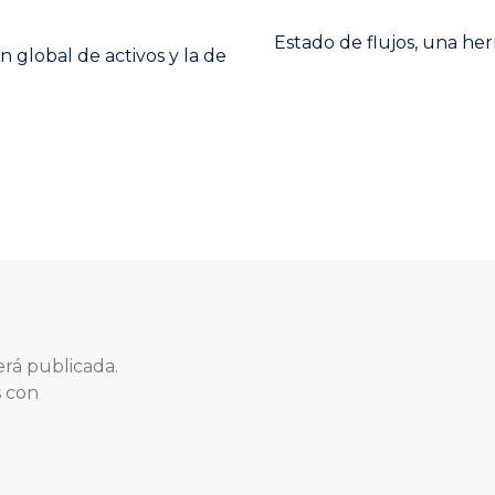
Next
Estado de flujos, una he
n global de activos y la de
post:
erá publicada.
s con