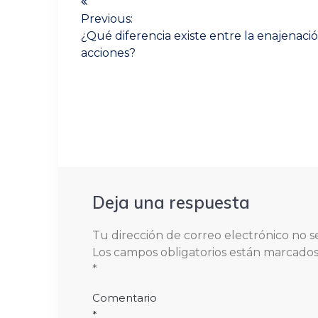
de
Previous:
Previous
¿Qué diferencia existe entre la enajenació
post:
entradas
acciones?
Deja una respuesta
Tu dirección de correo electrónico no s
Los campos obligatorios están marcado
*
Comentario
*