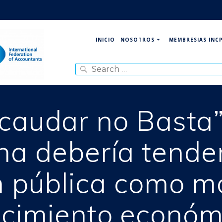
NOSOTROS
MEMBRESIAS INC
INICIO
Search
for:
caudar no Basta”
na debería tender
n pública como m
ecimiento económ