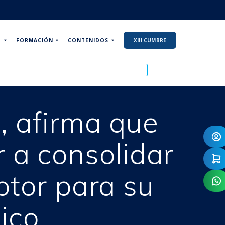
P
FORMACIÓN
CONTENIDOS
XIII CUMBRE
, afirma que
 a consolidar
otor para su
ico