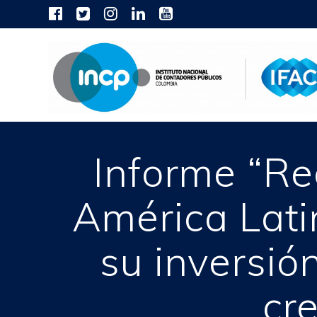
Skip
to
content
Informe “Re
América Lati
su inversió
cr