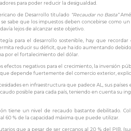
ajadores para poder reducir la desigualdad.
icano de Desarrollo titulado
“Recaudar no Basta”
Amér
e se sabe que los impuestos deben concebirse como un
odavía lejos de alcanzar este objetivo.
tegía para el desarrollo sostenible, hay que recorda
rmita reducir su déficit, que ha ido aumentando debido
 por el fortalecimiento del dólar.
los efectos negativos para el crecimiento, la inversión p
que depende fuertemente del comercio exterior, explica
esidades en infraestructura que padece AL, sus países 
recaudo posible para cada país, teniendo en cuenta su ingr
ón tiene un nivel de recaudo bastante debilitado. Co
á al 60 % de la capacidad máxima que puede utilizar.
ibutarios que a pesar de ser cercanos al 20 % del PIB, (s