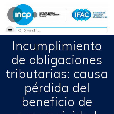
Skip
to
content
Search
for:
Incumplimiento
de obligaciones
tributarias: causa
pérdida del
beneficio de