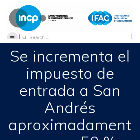
Skip
to
content
Search
for:
Se incrementa el
impuesto de
entrada a San
Andrés
aproximadament