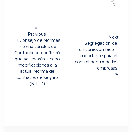
0
Navegación
de
Previous:
Next:
Previous
El Consejo de Normas
Next
Segregación de
post:
entradas
Internacionales de
post:
funciones un factor
Contabilidad confirmó
importante para el
que se llevarán a cabo
control dentro de las
modificaciones a la
empresas
actual Norma de
contratos de seguro
(NIIF 4)