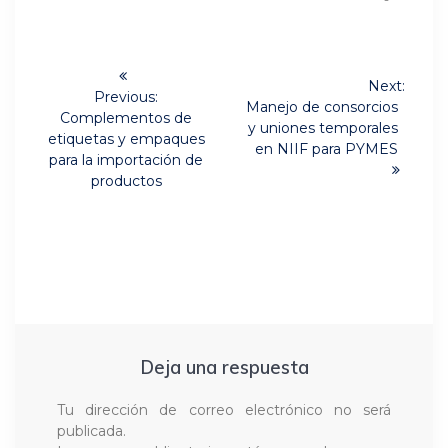
Navegación
Next:
de
Previous:
Next
Manejo de consorcios
Previous
Complementos de
post:
y uniones temporales
post:
entradas
etiquetas y empaques
en NIIF para PYMES
para la importación de
productos
Deja una respuesta
Tu dirección de correo electrónico no será
publicada.