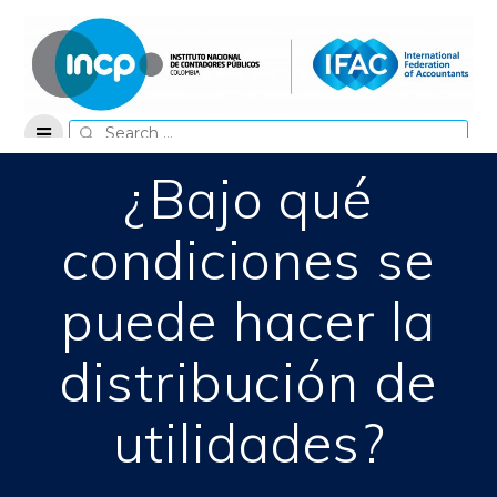
Skip
to
content
Search
for:
¿Bajo qué
condiciones se
puede hacer la
distribución de
utilidades?