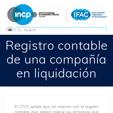
Skip
to
content
Search
for:
Registro contable
de una compañía
en liquidación
El CTCP señala que, en relación con el registro
contable que deben realizar las empresas que