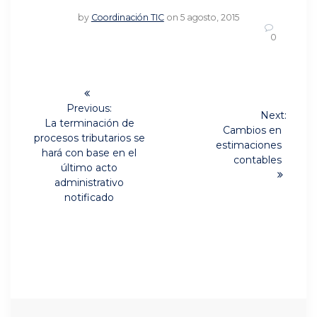
by
Coordinación TIC
on 5 agosto, 2015
0
Navegación
de
Previous:
Next:
Previous
La terminación de
Next
Cambios en
post:
entradas
procesos tributarios se
post:
estimaciones
hará con base en el
contables
último acto
administrativo
notificado