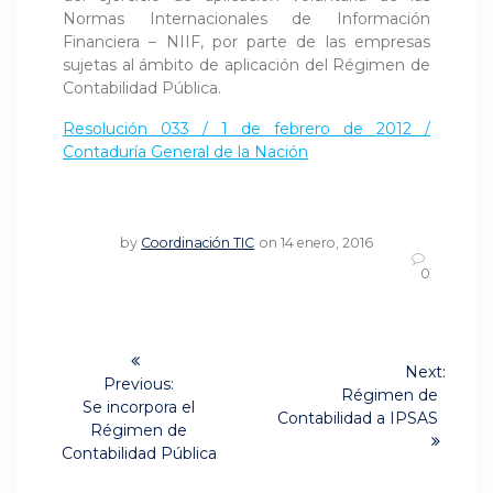
Normas Internacionales de Información
Financiera – NIIF, por parte de las empresas
sujetas al ámbito de aplicación del Régimen de
Contabilidad Pública.
Resolución 033 / 1 de febrero de 2012 /
Contaduría General de la Nación
by
Coordinación TIC
on 14 enero, 2016
0
Navegación
Next:
de
Previous:
Next
Régimen de
Previous
Se incorpora el
post:
Contabilidad a IPSAS
post:
entradas
Régimen de
Contabilidad Pública