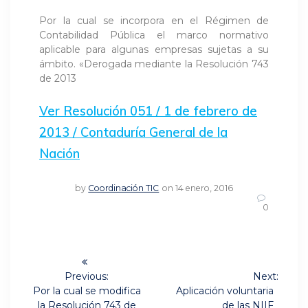
Por la cual se incorpora en el Régimen de
Contabilidad Pública el marco normativo
aplicable para algunas empresas sujetas a su
ámbito. «Derogada mediante la Resolución 743
de 2013
Ver Resolución 051 / 1 de febrero de
2013 / Contaduría General de la
Nación
by
Coordinación TIC
on 14 enero, 2016
0
Navegación
de
Previous:
Next:
Previous
Next
Por la cual se modifica
Aplicación voluntaria
post:
post:
la Resolución 743 de
de las NIIF