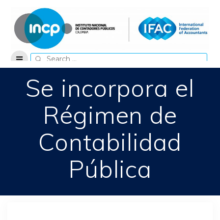
Skip
to
content
Search
for:
Se incorpora el
Régimen de
Contabilidad
Pública