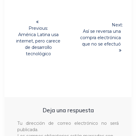
Navegación
Next:
de
Previous:
Next
Así se reversa una
Previous
América Latina usa
post:
compra electrónica
post:
entradas
internet, pero carece
que no se efectuó
de desarrollo
tecnológico
Deja una respuesta
Tu dirección de correo electrónico no será
publicada.
Los campos obligatorios están marcados con