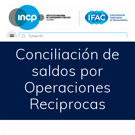
Skip
to
content
Search
for:
Conciliación de
saldos por
Operaciones
Reciprocas