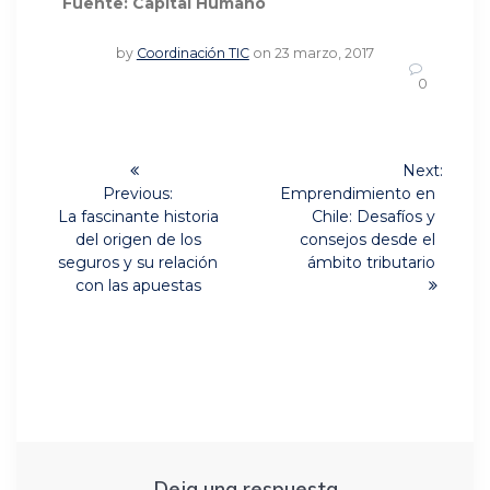
Fuente: Capital Humano
by
Coordinación TIC
on 23 marzo, 2017
0
Navegación
Next:
Next
de
Previous:
Emprendimiento en
Previous
post:
La fascinante historia
Chile: Desafíos y
post:
entradas
del origen de los
consejos desde el
seguros y su relación
ámbito tributario
con las apuestas
Deja una respuesta