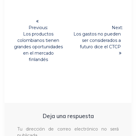
Navegación
de
Previous:
Next:
Previous
Next
Los productos
Los gastos no pueden
post:
post:
entradas
colombianos tienen
ser considerados a
grandes oportunidades
futuro dice el CTCP
en el mercado
finlandés
Deja una respuesta
Tu dirección de correo electrónico no será
publicada.